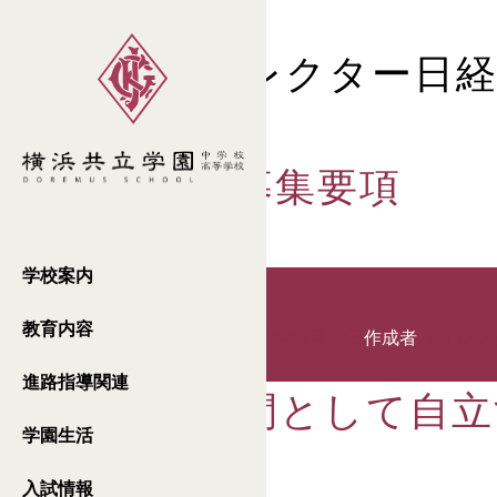
投稿者:
ディレクター日経
2027年度
中学校生徒募集要項
学校案内
教育内容
投稿日:
2025年10月1日
2026年5月29日
作成者
ディレク
進路指導関連
ひとりの人間として自立
学園生活
間
入試情報