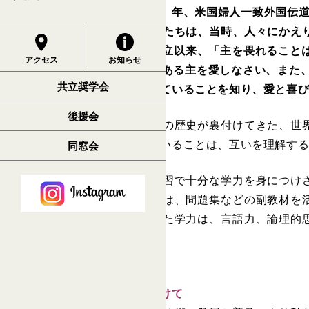
横浜共立学園は、1871（明治4）年、米国婦人一致外国
て設立されました。女性宣教師たちは、当時、人々にかえ
格教育を始めました。そして創立以来、「主を畏れることは
アクセス
お知らせ
思いを尽くして、あなたの神である主を愛しなさい、また、
共立奨学会
言葉を根幹に据え、神に愛されていることを知り、愛と喜
後援会
キリスト教の価値観は、数千年の歴史が裏付けてきた、世
と共有する価値観を身に着けていることは、互いを理解す
同窓会
教科教育においては、授業の学習で十分な学力を身につけ
の定着を図っています。授業では、問題集などの副教材を
ます。６年間を通して身につけた学力は、言語力、論理的
確かな土台となっていきます。
進化を続ける高度情報社会に向けて