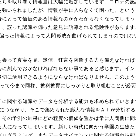
たちを取り巻く情報量は大幅に増加しています。コロナの感
を強いられましたが、情報が手に入らなくて困った、という
分にとって価値のある情報なのかがわからなくなってしまう
く、誤った認識や偏った意見に誘導される危険性があります
偏った情報によって人間形成が曲げられてしまうのではな
を養って真実を見、迷信、狂言を防衛する力を備えなければ
心に刻んでおかなければならない事であると感じます。イン
適切に活用できるようにならなければなりません。このよう
がって今まで同様、教科教育にしっかりと取り組むことが必
Ｔに関する知識やデータを分析する能力も求められていきま
ネットにつながり、そこで集められた膨大な情報をＡＩが分析す
、その予測の結果にどの程度の価値を置かは常に人間側に問
る人になってしまいます。新しい時代に向かう学園の生徒た
プログラミング、またデータサイエンスに関する知識や技能