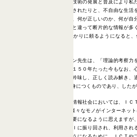
インターネットなどの情報通信技術の発展と普及により私
に会えなかったり、活動が制限されたりと、不自由な生活
ません。むしろ情報が多すぎて、何が正しいのか、何が自
ーネット上のニュースは、新聞と違って断片的な情報が多
長期にインターネットの情報ばかりに頼るようになると、
す。
学園創設者の一人であるピアソン先生は、「理論的考察力
教科教育の充実を図りました。１５０年たった今もなお、
して流れ込んでくる情報の質を吟味し、正しく読み解き、
的思考力を高めることによって身につくものであり、した
一方で、これからの新しい高度情報社会においては、ＩＣ
する「Society5.0」構想では、様々なモノがインター
れは一見すると人間の思考が不要になるように思えますが
り、その判断ができないと、ＡＩに振り回され、利用され
果的にかつ正しく活用できるようになるために、ＩＣＴや