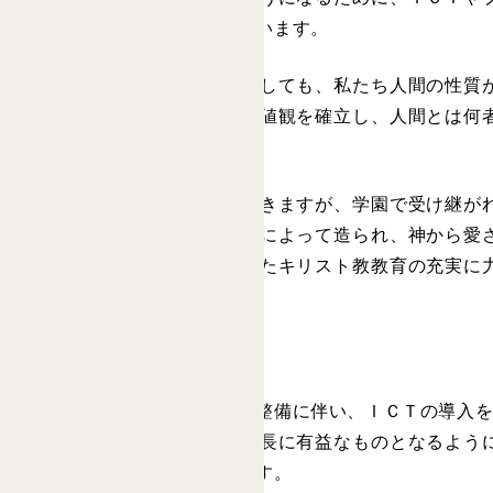
いかなければならないと考えています。
しかし、ＡＩ技術がいくら発展しても、私たち人間の性質
ように、生徒一人ひとりが、価値観を確立し、人間とは何
です。
社会の情報化はさらに進んでいきますが、学園で受け継が
いくのだと思います。人間が神によって造られ、神から愛
も礼拝と聖書の学びを中心としたキリスト教教育の充実に
と考えています。
ＩＣＴ機器の導入について
学園では、ネットワーク環境の整備に伴い、ＩＣＴの導入
情報通信技術の活用が生徒の成長に有益なものとなるよう
に端末機器の導入を進めています。