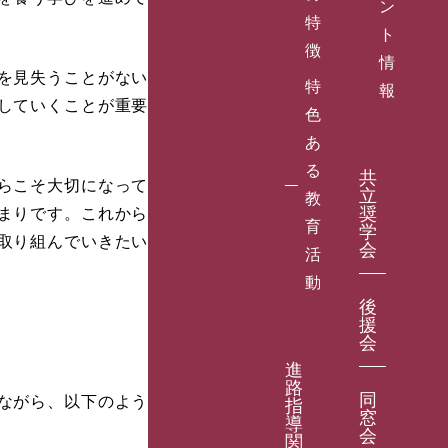
ン
特
ト
徴
情
を見失うことがない
特
報
していくことが重要
色
あ
る
共
らこそ大切になって
立
教
奨
まりです。これから
育
学
取り組んでいきたい
会
活
動
後
援
会
進
路
同
ながら、以下のよう
指
窓
導
会
関