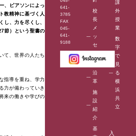
045-
課
ビー、ピアソンによっ
641-
校
外
ト教精神に基づく人
3785
長
授
FAX
くし、力を尽くし、
メ
業
045-
27節）という聖書の
641-
ッ
数
9188
セ
字
ー
いて、世界の人たち
で
ジ
見
沿
る
な指導を重ね、学力
革
横
る力が備わっていき
浜
施
将来の働きや学びの
共
設
立
紹
介
基
入