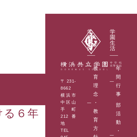
学
学
校
園
案
生
内
活
教
年
育
間
〒231-
理
行
8662
念
事
横浜市
中区山
・
部
手町
ける６年
教
活
212番
育
動
地
方
TEL
・
針