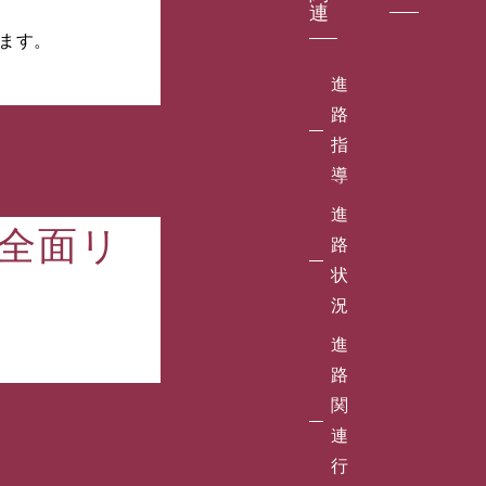
連
ます。
進
路
指
導
進
は全面リ
路
状
況
進
路
関
連
行