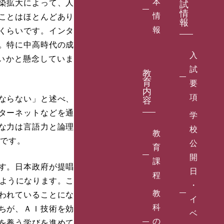
本
染拡大によって、人
試
情
情
ことはほとんどあり
報
報
くらいです。インタ
。特に中高時代の成
入
いかと懸念していま
試
教
育
要
内
項
ならない」と述べ、
容
ターネットなどを通
学
な力は言語力と論理
校
教
要です。
公
育
開
課
す。日本政府が提唱
日
程
るようになります。こ
・
教
われていることにな
イ
科
ちが、ＡＩ技術を効
ベ
の
を養う学びを進めて