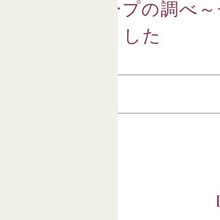
吉野直子ハープの調べ～
～を開催しました
[navicontrol 1 7]