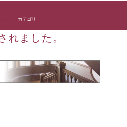
kjg.ed.jp
カテゴリー
後援会
されました。