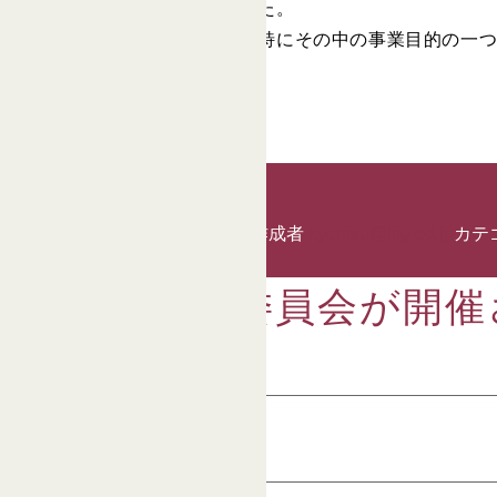
から貴重なご意見が出されました。
委員の総意として、後援会と特にその中の事業目的の一つ
後援会トップページへ>>
投稿日:
2020年10月27日
作成者
kyoritsu@kjg.ed.jp
カテ
後援会常任委員会が開催
[navicontrol 1 7]