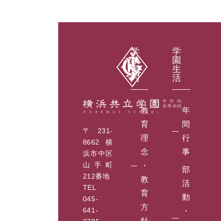
学
学
校
園
案
生
内
活
教
年
育
間
〒231-
理
行
8662 横
念
事
浜市中区
山手町
・
部
212番地
教
活
TEL
育
動
045-
方
641-
・
針