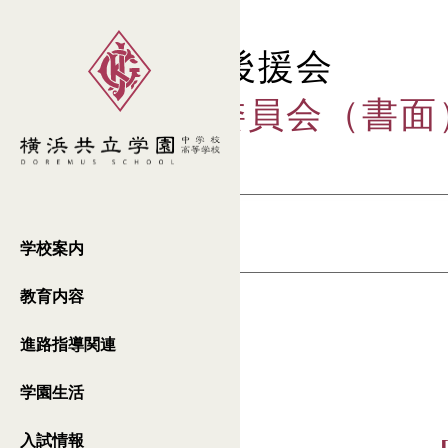
カテゴリー:
後援会
後援会常任委員会（書面
[navicontrol 1 7]
学校案内
教育内容
進路指導関連
学園生活
入試情報