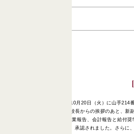
第34回後援会常任委員会が、10月20日（火）に山手21
湯沢会長、坂田理事長、小澤校長からの挨拶のあと、新副
ました。その後、2019年度の事業報告、会計報告と給付
給付奨学金について報告があり、承認されました。さらに、