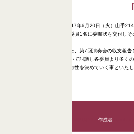
第31回後援会常任委員会が2017年6月20日（火）山手2
会長の湯沢 誠氏から新常任委員1名に委嘱状を交付しその
されました。
その後、昨年におこなわれました、第7回演奏会の収支報告
また、今後の後援会活動について討議し各委員より多くの
来月に小委員会を開催して、方向性を決めていく事といた
後援会トップページへ>>
投稿日:
2017年6月29日
2023年9月28日
作成者
kyoritsu@