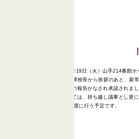
第32回後援会常任委員会が6月19日（火）山手214番館
湯沢誠会長、坂田理事長、小澤校長から挨拶のあと、新常任
業報告、会計報告と給付奨学金の報告がなされ承認されま
また、後援会会則の変更については、持ち越し議事とし更
演奏会等の催し物は、2019年度に行う予定です。
後援会トップページへ>>