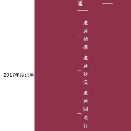
連
進
路
指
導
進
路
状
2017年度の事
況
進
路
関
連
行