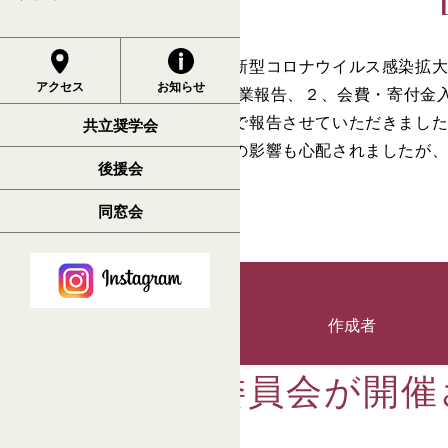
後援会常任委員会の開催が、新型コロナウイルス感染拡大のた
アクセス
お知らせ
１、2021年度の会務および事業報告、２、会費・寄付金
以上の内容につきまして、書面で報告させていただきまし
共立奨学会
コロナウイルス感染、景気状況の影響も心配されましたが
後援会
後援会トップページへ>>
同窓会
投稿日:
2022年7月15日
2022年7月28日
作成者
kyoritsu@
後援会常任委員会が開催
[navicontrol 1 7]