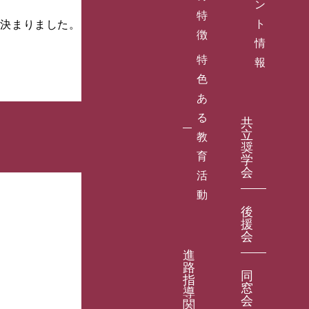
ン
特
ト
決まりました。
徴
情
特
報
色
あ
る
共
立
教
奨
育
学
会
活
動
後
援
会
進
路
同
指
窓
導
会
関