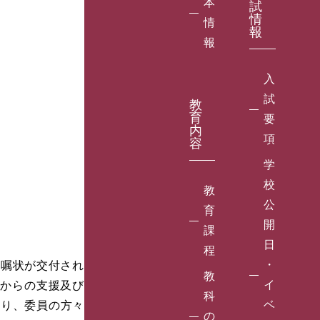
本
試
情
情
報
報
入
試
教
育
要
内
項
容
学
校
教
公
育
開
課
日
程
・
嘱状が交付され
教
イ
会からの支援及び
科
ベ
あり、委員の方々
の