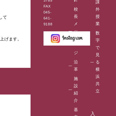
3785
課
FAX
校
外
045-
長
授
して
641-
メ
業
9188
ッ
数
セ
し上げます。
字
ー
で
ジ
見
沿
る
革
横
浜
施
共
設
立
紹
介
基
入