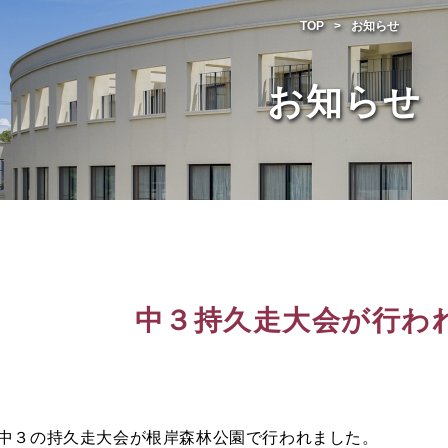
TOP
お知らせ
お知らせ
中３持久走大会が行わ
中３の持久走大会が根岸森林公園で行われました。