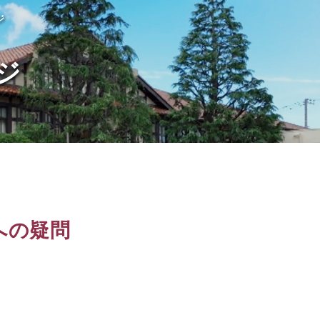
ジ
ジ
への疑問