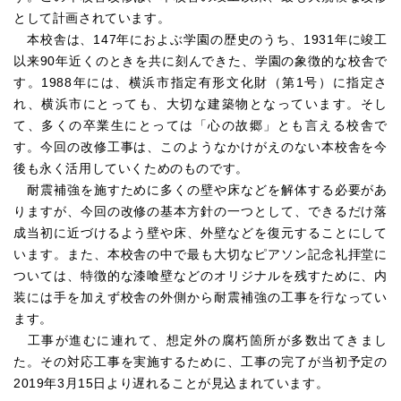
として計画されています。
本校舎は、147年におよぶ学園の歴史のうち、1931年に竣工
以来90年近くのときを共に刻んできた、学園の象徴的な校舎で
す。1988年には、横浜市指定有形文化財（第1号）に指定さ
れ、横浜市にとっても、大切な建築物となっています。そし
て、多くの卒業生にとっては「心の故郷」とも言える校舎で
す。今回の改修工事は、このようなかけがえのない本校舎を今
後も永く活用していくためのものです。
耐震補強を施すために多くの壁や床などを解体する必要があ
りますが、今回の改修の基本方針の一つとして、できるだけ落
成当初に近づけるよう壁や床、外壁などを復元することにして
います。また、本校舎の中で最も大切なピアソン記念礼拝堂に
ついては、特徴的な漆喰壁などのオリジナルを残すために、内
装には手を加えず校舎の外側から耐震補強の工事を行なってい
ます。
工事が進むに連れて、想定外の腐朽箇所が多数出てきまし
た。その対応工事を実施するために、工事の完了が当初予定の
2019年3月15日より遅れることが見込まれています。