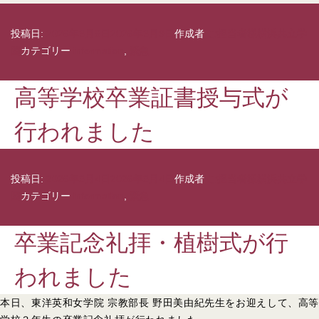
投稿日:
2026年3月6日
2026年3月9日
作成者
ご担当者様横浜共立学
園
カテゴリー
information
,
緊急
高等学校卒業証書授与式が
行われました
投稿日:
2026年3月4日
2026年3月4日
作成者
ご担当者様横浜共立学
園
カテゴリー
information
,
緊急
卒業記念礼拝・植樹式が行
われました
本日、東洋英和女学院 宗教部長 野田美由紀先生をお迎えして、高等