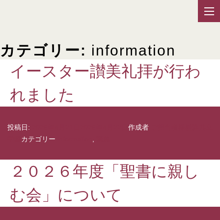
カテゴリー:
information
イースター讃美礼拝が行わ
れました
投稿日:
2026年4月21日
2026年4月22日
作成者
ご担当者様横浜共立
学園
カテゴリー
information
,
緊急
２０２６年度「聖書に親し
む会」について