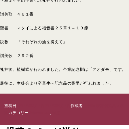
学校３年生の卒業記念礼拝が行われました。
讃美歌 ４６１番
聖書 マタイによる福音書２５章１～１３節
説教 『それぞれの油を携えて』
讃美歌 ２９２番
礼拝後、植樹式が行われました。卒業記念樹は「アオダモ」です。
最後に、生徒会より卒業生へ記念品の贈呈が行われました。
投稿日:
2026年3月2日
2026年3月2日
作成者
ご担当者様横浜共立学
園
カテゴリー
information
,
緊急